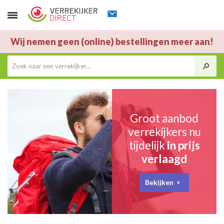
Wij nemen geen (online) bestellingen meer aan!
Groot aanbod
verrekijkers nu
tijdelijk
in prijs
verlaagd
Bekijken