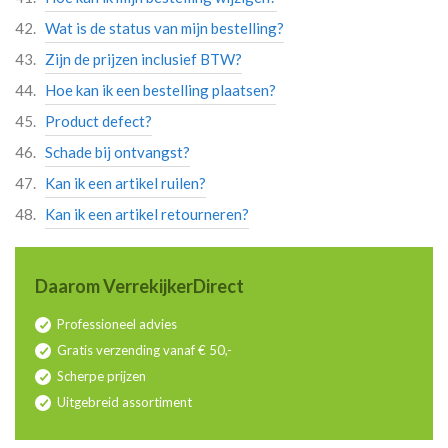
Wat is de status van mijn bestelling?
Zijn de prijzen inclusief BTW?
Hoe kan ik een bestelling plaatsen?
Product defect?
Schade bij ontvangst?
Kan ik een artikel ruilen?
Kan ik een artikel retourneren?
Daarom VerrekijkerDirect
Professioneel advies
Gratis verzending vanaf € 50,-
Scherpe prijzen
Uitgebreid assortiment