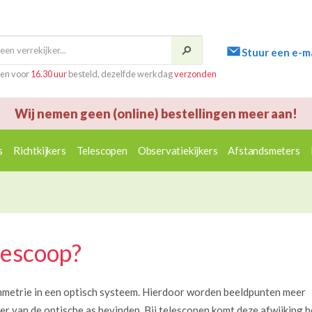
Stuur een e-ma
en voor
16.30 uur
besteld, dezelfde werkdag
verzonden
Wij nemen geen (online) bestellingen meer aan!
s
Richtkijkers
Telescopen
Observatiekijkers
Afstandsmeters
lescoop?
mmetrie in een optisch systeem. Hierdoor worden beeldpunten meer
r van de optische as bevinden. Bij telescopen komt deze afwijking h