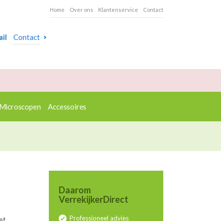
Home
Over ons
Klantenservice
Contact
il
Contact
Microscopen
Accessoires
Daarom
VerrekijkerDirect
Professioneel advies
et