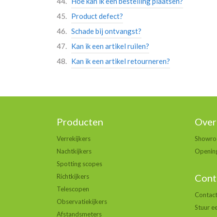
Hoe kan ik een bestelling plaatsen?
Product defect?
Schade bij ontvangst?
Kan ik een artikel ruilen?
Kan ik een artikel retourneren?
Producten
Over
Verrekijkers
Showr
Nachtkijkers
Opening
Spotting scopes
Cont
Richtkijkers
Telescopen
Contac
Observatiekijkers
Stuur e
Afstandsmeters