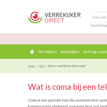
Op werkdag
Verrekijkers
Nachtkijkers
Spotting scope
Home
FAQ
Wat is coma bij een telescoop?
Wat is coma bij een te
Coma is een optische fout die voorkomt door asy
komeetvormig afgebeeld, naarmate deze zich verde