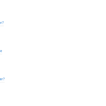
er?
de
er?