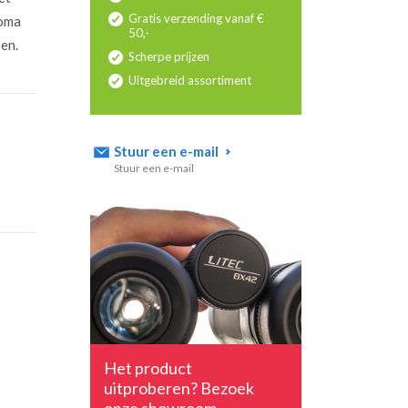
Gratis verzending vanaf €
Coma
50,-
pen.
Scherpe prijzen
Uitgebreid assortiment
Stuur een e-mail
Stuur een e-mail
Het product
uitproberen? Bezoek