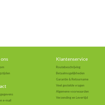
 ons
Klantenservice
oom
Routebeschrijving
stijden
Betaalmogelijkheden
Garantie & Retourname
act
Veel gestelde vragen
Algemene voorwaarden
tgegevens
Verzending en Levertijd
en e-mail