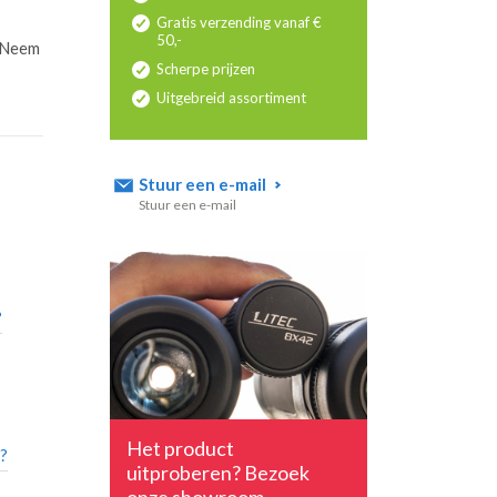
Gratis verzending vanaf €
50,-
? Neem
Scherpe prijzen
Uitgebreid assortiment
Stuur een e-mail
Stuur een e-mail
?
Het product
r?
uitproberen? Bezoek