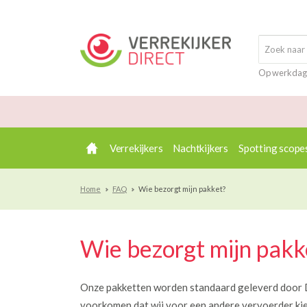
Op werkdag
Verrekijkers
Nachtkijkers
Spotting scope
Home
FAQ
Wie bezorgt mijn pakket?
Wie bezorgt mijn pakk
Onze pakketten worden standaard geleverd door D
voorkomen dat wij voor een andere vervoerder ki