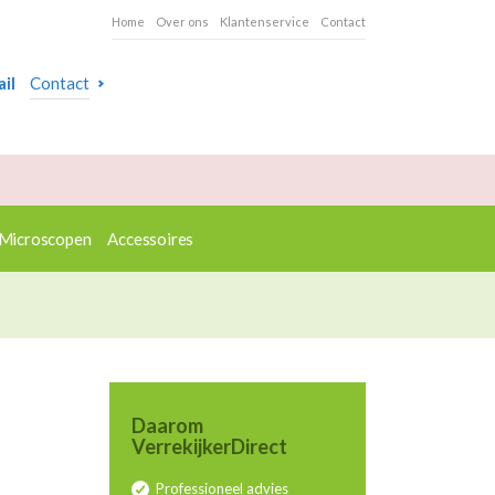
Home
Over ons
Klantenservice
Contact
il
Contact
Microscopen
Accessoires
Daarom
VerrekijkerDirect
Professioneel advies