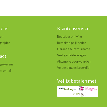
 ons
Klantenservice
oom
Routebeschrijving
stijden
Betaalmogelijkheden
Garantie & Retourname
act
Veel gestelde vragen
Algemene voorwaarden
tgegevens
Verzending en Levertijd
en e-mail
Veilig betalen met