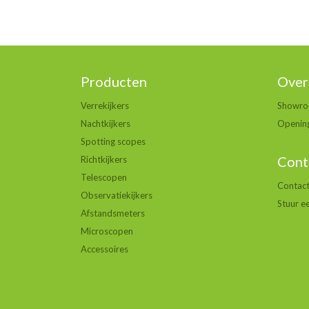
Producten
Over
Verrekijkers
Showr
Nachtkijkers
Opening
Spotting scopes
Cont
Richtkijkers
Telescopen
Contac
Observatiekijkers
Stuur e
Afstandsmeters
Microscopen
Accessoires